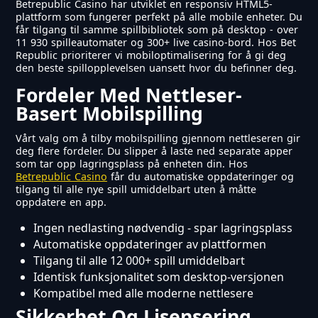
Betrepublic Casino har utviklet en responsiv HTML5-
plattform som fungerer perfekt på alle mobile enheter. Du
får tilgang til samme spillbibliotek som på desktop - over
11 930 spilleautomater og 300+ live casino-bord. Hos Bet
Republic prioriterer vi mobiloptimalisering for å gi deg
den beste spillopplevelsen uansett hvor du befinner deg.
Fordeler Med Nettleser-
Basert Mobilspilling
Vårt valg om å tilby mobilspilling gjennom nettleseren gir
deg flere fordeler. Du slipper å laste ned separate apper
som tar opp lagringsplass på enheten din. Hos
Betrepublic Casino
får du automatiske oppdateringer og
tilgang til alle nye spill umiddelbart uten å måtte
oppdatere en app.
Ingen nedlasting nødvendig - spar lagringsplass
Automatiske oppdateringer av plattformen
Tilgang til alle 12 000+ spill umiddelbart
Identisk funksjonalitet som desktop-versjonen
Kompatibel med alle moderne nettlesere
Sikkerhet Og Lisensering