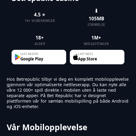
⬇
4.5 ⭐
105MB
1K+ VURDERINGER
STØRRELSE
18+
1M+
ALDER
NEDLASTINGER
LAST NED PÅ
LAST NED I
Google Play
App Store
Hos Betrepublic tilbyr vi deg en komplett mobilopplevelse
gjennom vår optimaliserte nettleserapp. Du kan nyte alle
våre 12 000+ spill direkte i mobilen uten å laste ned
separate apper. På Bet Republic har vi designet
plattformen vår for sømløs mobilspilling på både Android
og iOS-enheter.
Vår Mobilopplevelse