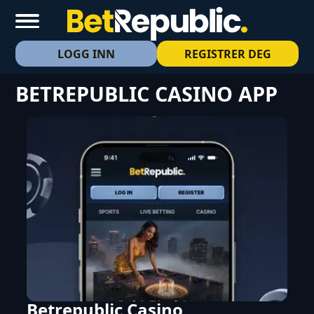
LOGG INN
REGISTRER DEG
BETREPUBLIC CASINO APP
Betrepublic Casino