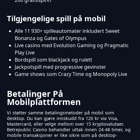
200 gratisspinn
Tilgjengelige spill på mobil
Alle 11 930+ spilleautomater inkludert Sweet
Bonanza og Gates of Olympus
Live casino med Evolution Gaming og Pragmatic
Play Live
Bordspill som blackjack og rulett
Jackpotspill med progressive gevinster
Game shows som Crazy Time og Monopoly Live
Betalinger På
Mobilplattformen
Vi støtter samme betalingsmetoder på mobil som
desktop. Du kan gjøre innskudd fra 120 kr via Visa,
Mastercard, eller velge mellom over 15 kryptovalutaer.
Betrepublic Casino behandler uttak innen 24-48 timer, og
mobile transaksjoner er like sikre som på desktop-