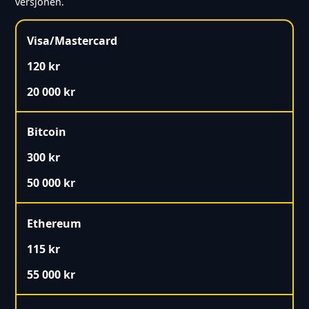
versjonen.
Visa/Mastercard
120 kr
20 000 kr
Bitcoin
300 kr
50 000 kr
Ethereum
115 kr
55 000 kr