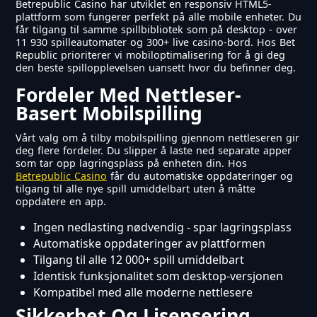
Betrepublic Casino har utviklet en responsiv HTML5-
plattform som fungerer perfekt på alle mobile enheter. Du
får tilgang til samme spillbibliotek som på desktop - over
11 930 spilleautomater og 300+ live casino-bord. Hos Bet
Republic prioriterer vi mobiloptimalisering for å gi deg
den beste spillopplevelsen uansett hvor du befinner deg.
Fordeler Med Nettleser-
Basert Mobilspilling
Vårt valg om å tilby mobilspilling gjennom nettleseren gir
deg flere fordeler. Du slipper å laste ned separate apper
som tar opp lagringsplass på enheten din. Hos
Betrepublic Casino
får du automatiske oppdateringer og
tilgang til alle nye spill umiddelbart uten å måtte
oppdatere en app.
Ingen nedlasting nødvendig - spar lagringsplass
Automatiske oppdateringer av plattformen
Tilgang til alle 12 000+ spill umiddelbart
Identisk funksjonalitet som desktop-versjonen
Kompatibel med alle moderne nettlesere
Sikkerhet Og Lisensering