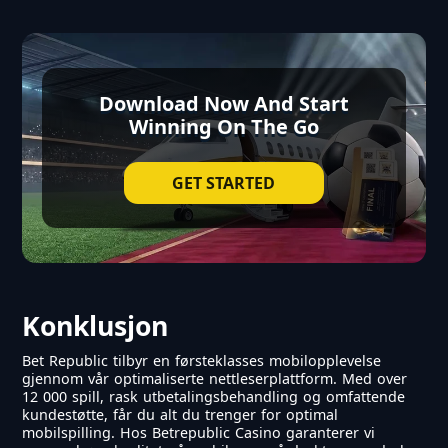
Download Now And Start
Winning On The Go
GET STARTED
Konklusjon
Bet Republic tilbyr en førsteklasses mobilopplevelse
gjennom vår optimaliserte nettleserplattform. Med over
12 000 spill, rask utbetalingsbehandling og omfattende
kundestøtte, får du alt du trenger for optimal
mobilspilling. Hos Betrepublic Casino garanterer vi